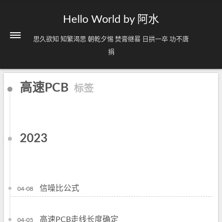
Hello World by 阿水
思久欲知 知繁渴思 朝乾夕惕 焚膏继晷 日拱一卒 功不唐
捐
高速PCB
标签
2023
信噪比公式
04-08
高速PCB走线长度确定
04-05