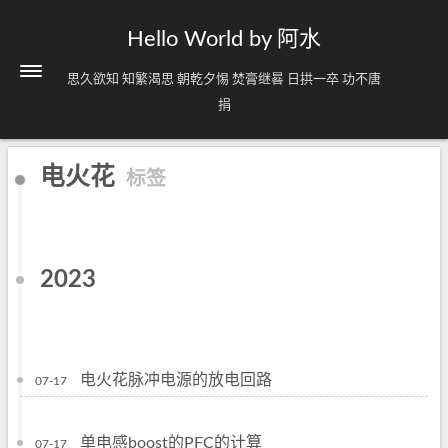
Hello World by 阿水
思久欲知 知繁渴思 朝乾夕惕 焚膏继晷 日拱一卒 功不唐
捐
电火花
标签
2023
电火花脉冲电源的放电回路
07-17
单电感boost的PFC的计算
07-17