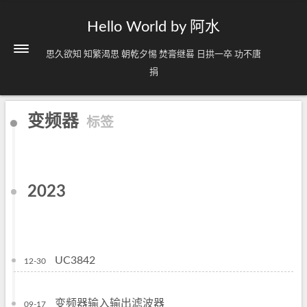
Hello World by 阿水
思久欲知 知繁渴思 朝乾夕惕 焚膏继晷 日拱一卒 功不唐
捐
变频器
标签
2023
UC3842
12-30
变频器输入输出滤波器
09-17