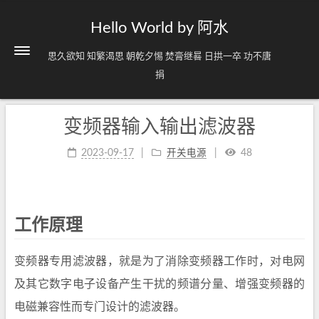
Hello World by 阿水
思久欲知 知繁渴思 朝乾夕惕 焚膏继晷 日拱一卒 功不唐
捐
变频器输入输出滤波器
2023-09-17
开关电源
48
工作原理
变频器专用滤波器，就是为了消除变频器工作时，对电网
及其它数字电子设备产生干扰的频谱分量、增强变频器的
电磁兼容性而专门设计的滤波器。