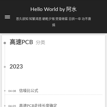
Hello World by 阿水
思久欲知 知繁渴思 朝乾夕惕 焚膏继晷 日拱一卒 功不唐
捐
高速PCB
分类
2023
信噪比公式
04-08
高速PCB走线长度确定
04-05