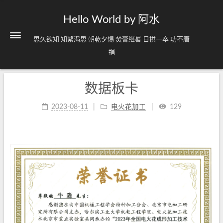
Hello World by 阿水
思久欲知 知繁渴思 朝乾夕惕 焚膏继晷 日拱一卒 功不唐
捐
数据板卡
2023-08-11
电火花加工
129