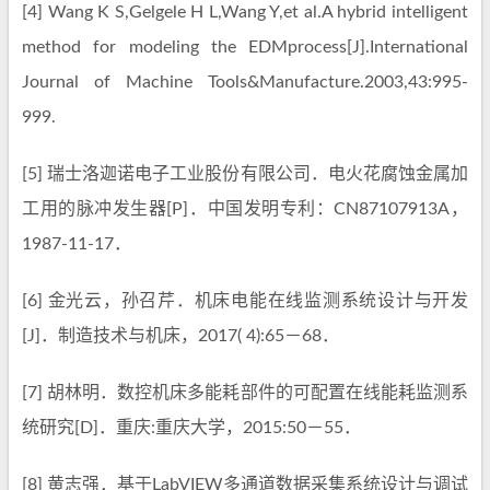
[4] Wang K S,Gelgele H L,Wang Y,et al.A hybrid intelligent
method for modeling the EDMprocess[J].International
Journal of Machine Tools&Manufacture.2003,43:995-
999.
[5] 瑞士洛迦诺电子工业股份有限公司．电火花腐蚀金属加
工用的脉冲发生器[P]．中国发明专利：CN87107913A，
1987-11-17．
[6] 金光云，孙召芹．机床电能在线监测系统设计与开发
[J]．制造技术与机床，2017( 4):65－68．
[7] 胡林明．数控机床多能耗部件的可配置在线能耗监测系
统研究[D]．重庆:重庆大学，2015:50－55．
[8] 黄志强．基于LabVIEW多通道数据采集系统设计与调试