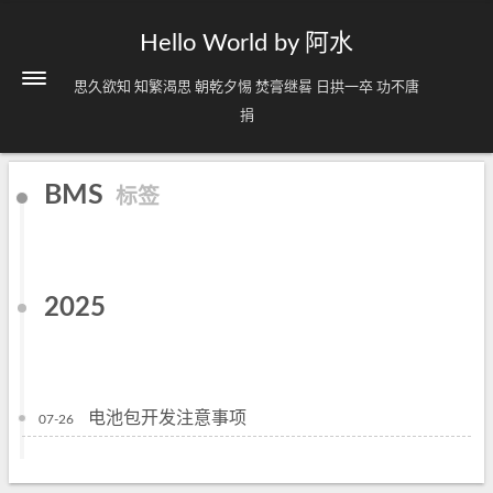
Hello World by 阿水
思久欲知 知繁渴思 朝乾夕惕 焚膏继晷 日拱一卒 功不唐
捐
BMS
标签
2025
电池包开发注意事项
07-26