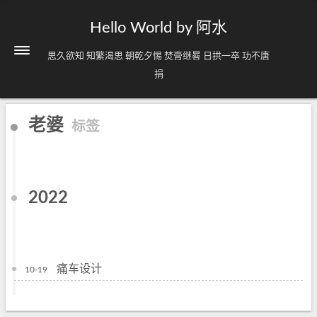
Hello World by 阿水
思久欲知 知繁渴思 朝乾夕惕 焚膏继晷 日拱一卒 功不唐
捐
老婆
标签
2022
痛车设计
10-19