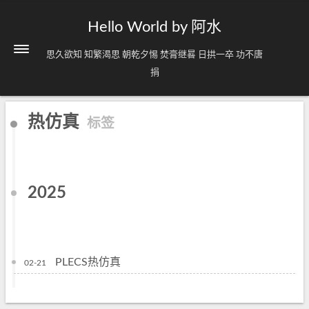
Hello World by 阿水
思久欲知 知繁渴思 朝乾夕惕 焚膏继晷 日拱一卒 功不唐
捐
热仿真
标签
2025
PLECS热仿真
02-21