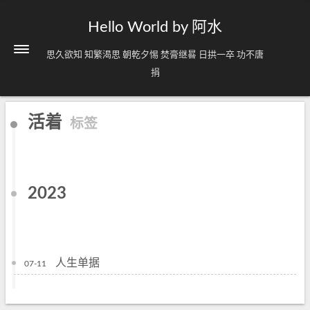
Hello World by 阿水
思久欲知 知繁渴思 朝乾夕惕 焚膏继晷 日拱一卒 功不唐
捐
活着
标签
2023
人生单据
07-11