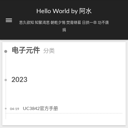
Hello World by 阿水
思久欲知 知繁渴思 朝乾夕惕 焚膏继晷 日拱一卒 功不唐
捐
电子元件
分类
2023
UC3842官方手册
04-19